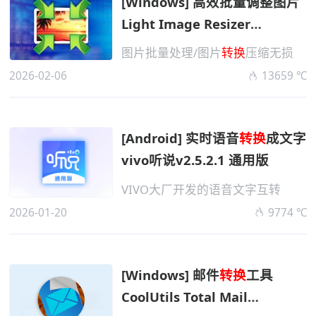
[Windows] 高效批量调整图片
Light Image Resizer
v7.5.1.147 便携版
图片批量处理/图片
转换
压缩无损
2026-02-06
13659 ℃
[Android] 实时语音
转换
成文字
vivo听说v2.5.2.1 通用版
VIVO大厂开发的语音文字互转
2026-01-20
9774 ℃
[Windows] 邮件
转换
工具
CoolUtils Total Mail