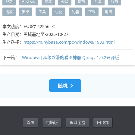
神器
Android
高效
办公
便携
开源
转换
播放
安卓
工具
优化
利器
下载
地图
本文热度：已超过
42256 ℃
生产日期：黑域基地至-2025-10-27
生产链接：
https://m.hybase.com/pc/windows/1933.html
下一篇：
[Windows] 超级丝滑的看图神器 Qimgv 1.0.2开源版
随机
首页
电脑版
黑域宝盒
回顶部