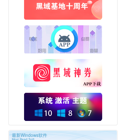
最新Windows软件
Most Read Soft