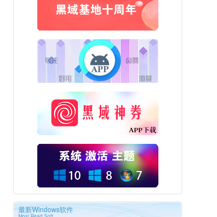
最新Windows软件
Most Read Soft