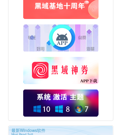
最新Windows软件
Most Read Soft