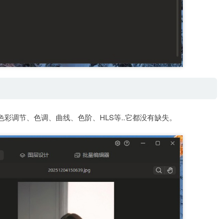
阶功能色彩调节、色调、曲线、色阶、HLS等..它都没有缺失。