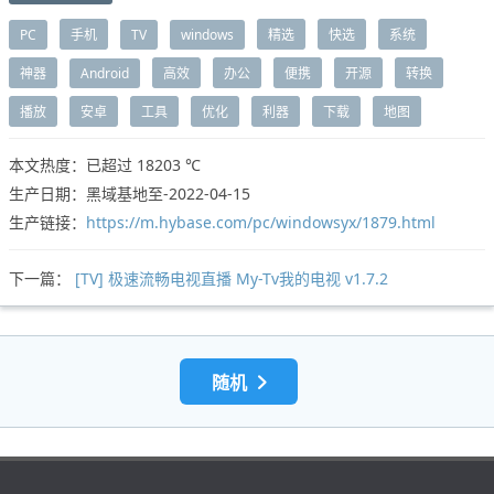
PC
手机
TV
windows
精选
快选
系统
神器
Android
高效
办公
便携
开源
转换
播放
安卓
工具
优化
利器
下载
地图
本文热度：已超过
18203 ℃
生产日期：黑域基地至-2022-04-15
生产链接：
https://m.hybase.com/pc/windowsyx/1879.html
下一篇：
[TV] 极速流畅电视直播 My-Tv我的电视 v1.7.2
随机