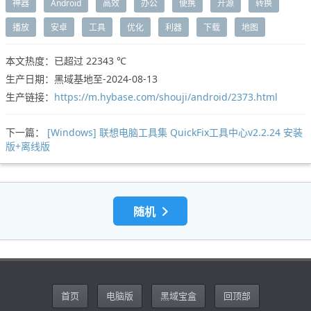
神器
Android
高效
办公
便携
开源
转换
播放
安卓
工具
优化
利器
下载
地图
本文热度：已超过
22343 ℃
生产日期：黑域基地至-2024-08-13
生产链接：
https://m.hybase.com/shouji/android/2373.html
下一篇：
[Windows] 联想电脑工具集 QuickFix工具中心v2.2.24 安装
版+离线版
随机
首页
电脑版
黑域宝盒
回顶部