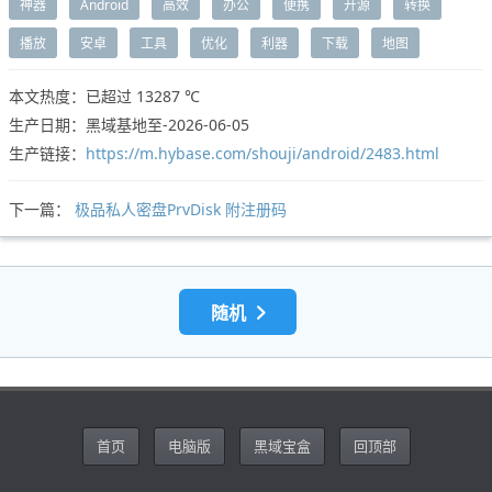
神器
Android
高效
办公
便携
开源
转换
播放
安卓
工具
优化
利器
下载
地图
本文热度：已超过
13287 ℃
生产日期：黑域基地至-2026-06-05
生产链接：
https://m.hybase.com/shouji/android/2483.html
下一篇：
极品私人密盘PrvDisk 附注册码
随机
首页
电脑版
黑域宝盒
回顶部