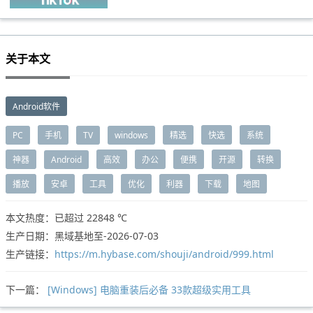
关于本文
Android软件
PC
手机
TV
windows
精选
快选
系统
神器
Android
高效
办公
便携
开源
转换
播放
安卓
工具
优化
利器
下载
地图
本文热度：已超过
22848 ℃
生产日期：黑域基地至-2026-07-03
生产链接：
https://m.hybase.com/shouji/android/999.html
下一篇：
[Windows] 电脑重装后必备 33款超级实用工具