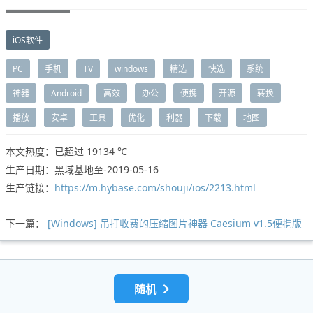
iOS软件
PC
手机
TV
windows
精选
快选
系统
神器
Android
高效
办公
便携
开源
转换
播放
安卓
工具
优化
利器
下载
地图
本文热度：已超过
19134 ℃
生产日期：黑域基地至-2019-05-16
生产链接：
https://m.hybase.com/shouji/ios/2213.html
下一篇：
[Windows] 吊打收费的压缩图片神器 Caesium v1.5便携版
随机