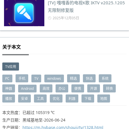
[TV] 嘎嘎香的电视K歌 IKTV v2025.1205
无限制修复版
2025年12月05日
关于本文
TV应用
PC
手机
TV
windows
精选
快选
系统
神器
Android
高效
办公
便携
开源
转换
播放
安卓
工具
优化
利器
下载
地图
本文热度：已超过
105319 ℃
生产日期：黑域基地至-2026-06-24
生产链接：
https://m.hybase.com/shouji/tv/1328.html