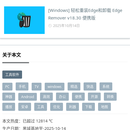
[Windows] 轻松重装Edge和卸载 Edge
Remover v18.30 便携版
2025年10月14日
关于本文
工具软件
PC
手机
TV
windows
精选
快选
系统
神器
Android
高效
办公
便携
开源
转换
播放
安卓
工具
优化
利器
下载
地图
本文热度：已超过
12814 ℃
生产日期：黑域基地至-2025-10-14