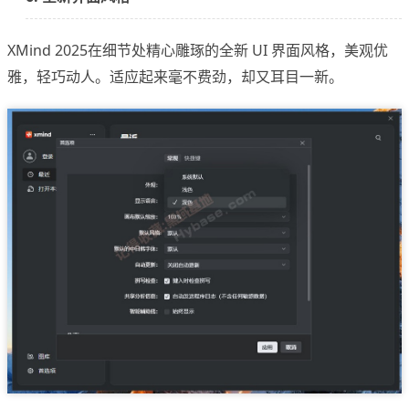
XMind 2025在细节处精心雕琢的全新 UI 界面风格，美观优
雅，轻巧动人。适应起来毫不费劲，却又耳目一新。