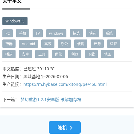
关于本文
WindowsPE
PC
手机
TV
windows
精选
快选
系统
神器
Android
高效
办公
便携
开源
转换
播放
安卓
工具
优化
利器
下载
地图
本文热度：已超过
39110 ℃
生产日期：黑域基地至-2026-07-06
生产链接：
https://m.hybase.com/xitong/pe/466.html
下一篇：
梦幻重游1.2.1安卓版 破解加存档
随机