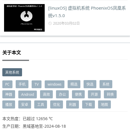
[linuxOS] 虚拟机系统 PhoenixOS凤凰系
统v1.5.0
2020年03月02日
关于本文
其他系统
PC
手机
TV
windows
精选
快选
系统
神器
Android
高效
办公
便携
开源
转换
播放
安卓
工具
优化
利器
下载
地图
本文热度：已超过
12656 ℃
生产日期：黑域基地至-2024-08-18