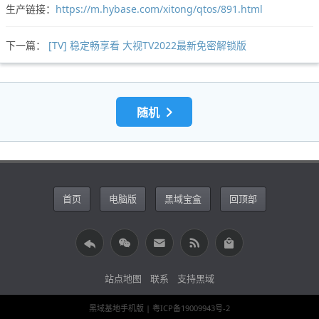
生产链接：
https://m.hybase.com/xitong/qtos/891.html
下一篇：
[TV] 稳定畅享看 大视TV2022最新免密解锁版
随机
首页
电脑版
黑域宝盒
回顶部
站点地图
联系
支持黑域
黑域基地手机版
| 粤ICP备19009943号-2