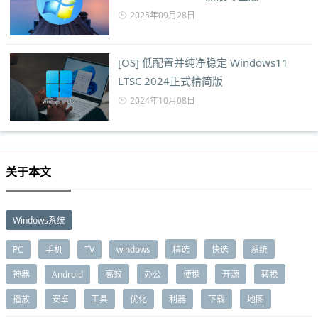
2025年09月28日
[OS] 低配置并纯净稳定 Windows11
LTSC 2024正式精简版
2024年10月08日
关于本文
Windows系统
PC
手机
TV
windows
精选
快选
系统
神器
Android
高效
办公
便携
开源
转换
播放
安卓
工具
优化
利器
下载
地图