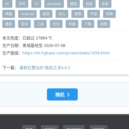
PC
手机
TV
windows
精选
快选
系统
神器
Android
高效
办公
便携
开源
转换
播放
安卓
工具
优化
利器
下载
地图
本文热度：已超过
27884 ℃
生产日期：黑域基地至-2026-07-08
生产链接：
https://m.hybase.com/pc/windows/1659.html
下一篇：
最新红警出炉 隐风之龙4.0.2
随机