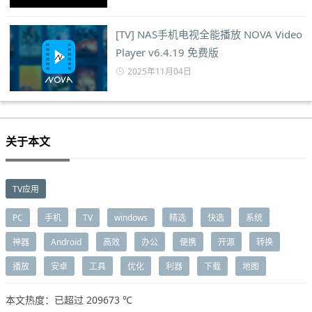
[TV] NAS手机电视全能播放 NOVA Video
Player v6.4.19 免费版
2025年11月04日
关于本文
TV应用
PC
手机
TV
windows
精选
快选
系统
神器
Android
高效
办公
便携
开源
转换
播放
安卓
工具
优化
利器
下载
地图
本文热度：已超过
209673 ℃