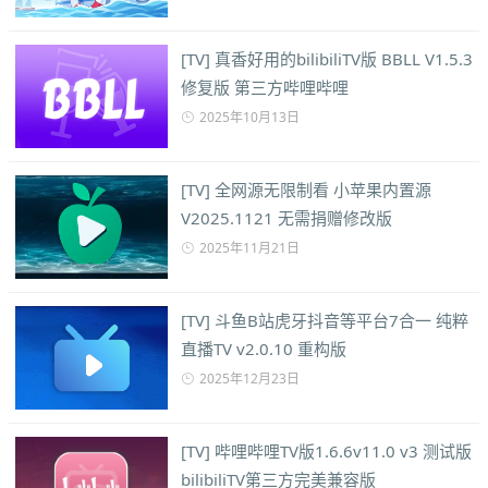
[TV] 真香好用的bilibiliTV版 BBLL V1.5.3
修复版 第三方哔哩哔哩
2025年10月13日
[TV] 全网源无限制看 小苹果内置源
V2025.1121 无需捐赠修改版
2025年11月21日
[TV] 斗鱼B站虎牙抖音等平台7合一 纯粹
直播TV v2.0.10 重构版
2025年12月23日
[TV] 哔哩哔哩TV版1.6.6v11.0 v3 测试版
bilibiliTV第三方完美兼容版