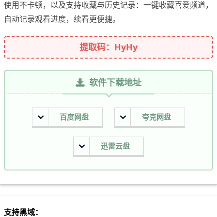
使用不卡顿，以及支持收藏与历史记录：一键收藏喜爱频道，
自动记录观看进度，续看更便捷。
提取码：HyHy
软件下载地址
百度网盘
夸克网盘
迅雷云盘
支持黑域：