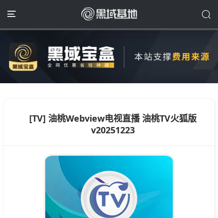
[TV] 油桃Webview电视直播 油桃TV火狐版
v20251223