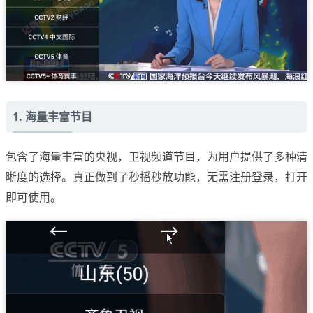
1. 海量丰富节目
包含了海量丰富的央视，卫视频道节目，为用户提供了多种清
晰度的选择。真正做到了秒播秒放功能，无需注册登录，打开
即可使用。