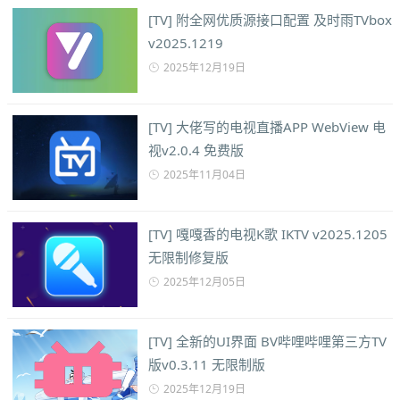
[TV] 附全网优质源接口配置 及时雨TVbox
v2025.1219
2025年12月19日
[TV] 大佬写的电视直播APP WebView 电
视v2.0.4 免费版
2025年11月04日
[TV] 嘎嘎香的电视K歌 IKTV v2025.1205
无限制修复版
2025年12月05日
[TV] 全新的UI界面 BV哔哩哔哩第三方TV
版v0.3.11 无限制版
2025年12月19日